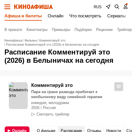
RUS
Афиша и билеты
Онлайн
Что посмотреть
Сериалы
В прокате
Кинотеатры
Премьеры
Подборки
Рецензии
Трейле
Киноафиша
Фильмы
Комментируй это
Расписание Комментируй это (2026) в Белыничах на сегодня
Расписание Комментируй это
(2026) в Белыничах на сегодня
Комментируй это
Пара на грани развода прибегает к
необычному виду семейной терапии
комедия, мелодрама
2026 / Россия
Смотреть трейлер
Онлайн
О фильме
Расписание
Отзывы
Новости
Ст