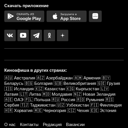
Скачать приложение
Google Play
App Store
Киноафиша в других странах:
🇦🇺
Австралия
🇦🇿
Азербайджан
🇦🇲
Армения
🇧🇾
Беларусь
🇧🇬
Болгария
🇬🇧
Великобритания
🇬🇪
Грузия
🇮🇸
Исландия
🇰🇿
Казахстан
🇰🇬
Кыргызстан
🇱🇻
Латвия
🇱🇹
Литва
🇲🇩
Молдавия
🇳🇿
Новая Зеландия
🇦🇪
ОАЭ
🇵🇱
Польша
🇷🇺
Россия
🇷🇴
Румыния
🇷🇸
Сербия
🇹🇯
Таджикистан
🇺🇿
Узбекистан
🇫🇮
Финляндия
🇭🇷
Хорватия
🇲🇪
Черногория
🇨🇿
Чехия
🇪🇪
Эстония
О нас
Контакты
Редакция
Вакансии