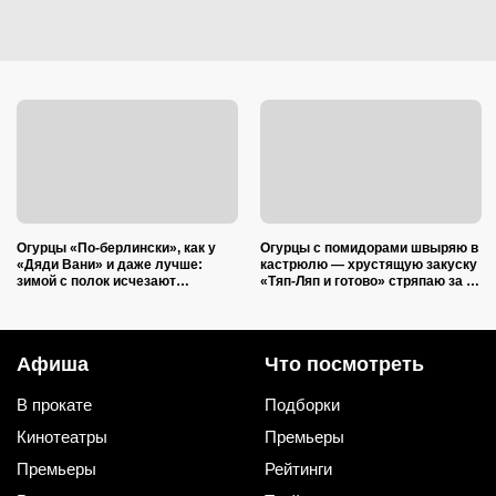
Огурцы «По-берлински», как у
Огурцы с помидорами швыряю в
«Дяди Вани» и даже лучше:
кастрюлю — хрустящую закуску
зимой с полок исчезают
«Тяп-Ляп и готово» стряпаю за 15
первыми
минут: и со стола ее первой
сметут
Афиша
Что посмотреть
В прокате
Подборки
Кинотеатры
Премьеры
Премьеры
Рейтинги